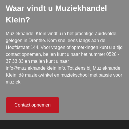
Waar vindt u Muziekhandel
Klein?
Muziekhandel Klein vindt u in het prachtige Zuidwolde,
gelegen in Drenthe. Kom snel eens langs aan de
Hoofdstraat 144. Voor vragen of opmerkingen kunt u altijd
contact opnemen, bellen kunt u naar het nummer 0528 -
37 33 83 en mailen kunt u naar
info@muziekhandelklein.info. Tot ziens bij Muziekhandel
Klein, dé muziekwinkel en muziekschool met passie voor
muziek!
Contact opnemen