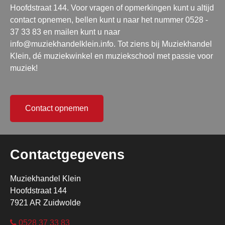
Hoofdstraat 144. Voor vragen of opmerkingen kunt u altijd
contact opnemen, bellen kunt u naar het nummer 0528 -
37 33 83 en mailen kunt u naar
info@muziekhandelklein.info. Tot ziens bij Muziekhandel
Klein, dé muziekwinkel en muziekschool met passie voor
muziek!
Contact opnemen
Contactgegevens
Muziekhandel Klein
Hoofdstraat 144
7921 AR Zuidwolde
0528 37 33 83