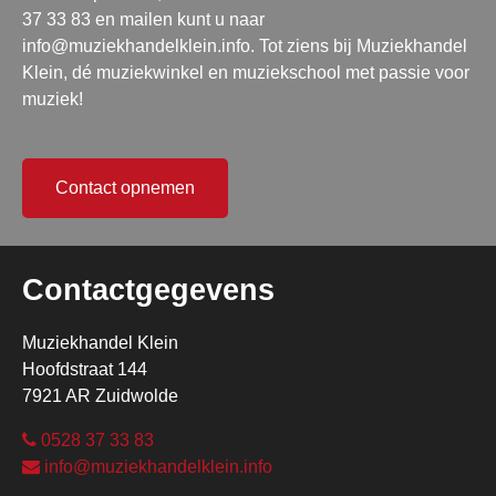
37 33 83 en mailen kunt u naar
info@muziekhandelklein.info. Tot ziens bij Muziekhandel
Klein, dé muziekwinkel en muziekschool met passie voor
muziek!
Contact opnemen
Contactgegevens
Muziekhandel Klein
Hoofdstraat 144
7921 AR Zuidwolde
0528 37 33 83
info@muziekhandelklein.info